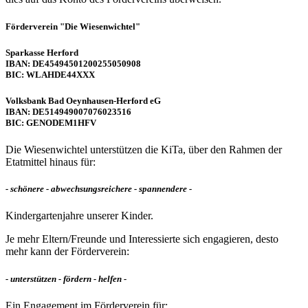
Förderverein "Die Wiesenwichtel"
Sparkasse Herford
IBAN: DE45494501200255050908
BIC: WLAHDE44XXX
Volksbank Bad Oeynhausen-Herford eG
IBAN: DE514949007076023516
BIC: GENODEM1HFV
Die Wiesenwichtel unterstützen die KiTa, über den Rahmen der
Etatmittel hinaus für:
- schönere - abwechsungsreichere - spannendere -
Kindergartenjahre unserer Kinder.
Je mehr Eltern/Freunde und Interessierte sich engagieren, desto
mehr kann der Förderverein:
- unterstützen - fördern - helfen -
Ein Engagement im Förderverein für: