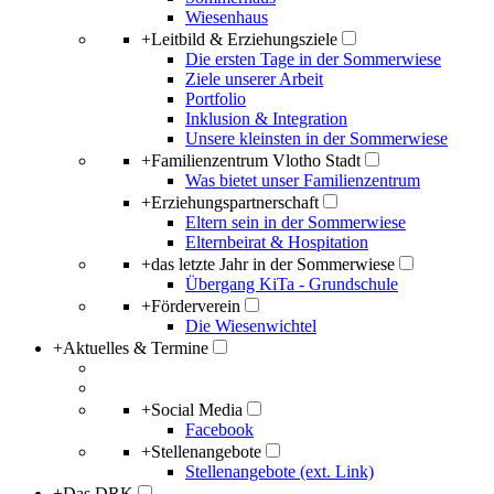
Wiesenhaus
+
Leitbild & Erziehungsziele
Die ersten Tage in der Sommerwiese
Ziele unserer Arbeit
Portfolio
Inklusion & Integration
Unsere kleinsten in der Sommerwiese
+
Familienzentrum Vlotho Stadt
Was bietet unser Familienzentrum
+
Erziehungspartnerschaft
Eltern sein in der Sommerwiese
Elternbeirat & Hospitation
+
das letzte Jahr in der Sommerwiese
Übergang KiTa - Grundschule
+
Förderverein
Die Wiesenwichtel
+
Aktuelles & Termine
+
Social Media
Facebook
+
Stellenangebote
Stellenangebote (ext. Link)
+
Das DRK